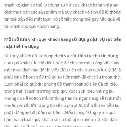
tránh kẻ gian có thể lợi dụng sơ hở của khách hàng khi giao
dịch mua bán các sản phẩm mà quý khách vô tình để lộ thông
tin thẻ dẫn đến mất toàn bộ số tiền trong thẻ gây hậu quả về
tài chính cho quý khách hàng.
Một số lưu ý khi quý khách hàng sử dụng dịch vụ rút tiền
mặt thẻ tín dụng
Khi quý khách đã sử dụng
dịch vụ rút tiền từ thẻ tín dụng
của quý khách để chi tiêu hoặc để chi cho một công việc hay
một mục đích nào đó thì việc đầu tiên các bạn cần lưu ý đó là
phải lên kế hoạch để trả lại số tiền mình đã chi tiêu trong thẻ.
Luôn phải có quỹ dự phòng để thanh toán số tiền đã chi tiêu
trong thẻ. Tránh trường hợp quý khách chi tiêu nhưng lại
không có kế hoạch trả nợ đúng hạn thì ngân hàng sẽ tính một
khoản phí rất lớn trong đó sẽ có phí phạt trả trậm và tiền lãi
phạt từ ngày bắt đầu rút tiền….Nếu trong 10 ngày mà quá
hạn thanh toán quý khách sẽ có thể bị lên nhóm nợ xấu dẫn
đến việc mất khả năng vay ngân hàng sau này..