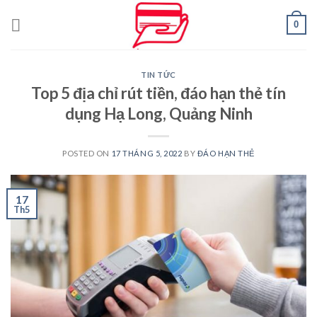
Skip
0
to
content
TIN TỨC
Top 5 địa chỉ rút tiền, đáo hạn thẻ tín
dụng Hạ Long, Quảng Ninh
POSTED ON
17 THÁNG 5, 2022
BY
ĐÁO HẠN THẺ
17
Th5