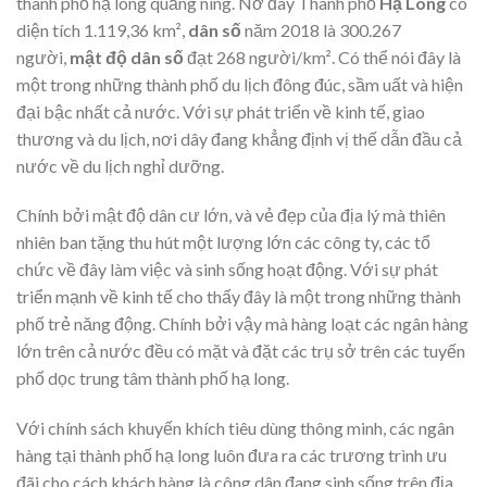
thành phố hạ long quảng ning. Nơ đây Thành phố
Hạ Long
có
diện tích 1.119,36 km²,
dân số
năm 2018 là 300.267
người,
mật độ dân số
đạt 268 người/km². Có thể nói đây là
một trong những thành phố du lịch đông đúc, sầm uất và hiện
đại bậc nhất cả nước. Với sự phát triển về kinh tế, giao
thương và du lịch, nơi dây đang khẳng định vị thế dẫn đầu cả
nước về du lịch nghỉ dưỡng.
Chính bởi mật độ dân cư lớn, và vẻ đẹp của địa lý mà thiên
nhiên ban tặng thu hút một lượng lớn các công ty, các tổ
chức về đây làm việc và sinh sống hoạt động. Với sự phát
triển mạnh về kinh tế cho thấy đây là một trong những thành
phố trẻ năng động. Chính bởi vậy mà hàng loạt các ngân hàng
lớn trên cả nước đều có mặt và đặt các trụ sở trên các tuyến
phố dọc trung tâm thành phố hạ long.
Với chính sách khuyến khích tiêu dùng thông minh, các ngân
hàng tại thành phố hạ long luôn đưa ra các trương trình ưu
đãi cho cách khách hàng là công dân đang sinh sống trên địa