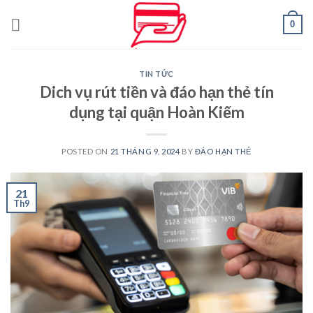
Skip
0
to
content
TIN TỨC
Dich vụ rút tiền và đáo hạn thẻ tín
dụng tại quận Hoàn Kiếm
POSTED ON
21 THÁNG 9, 2024
BY
ĐÁO HẠN THẺ
21
Th9