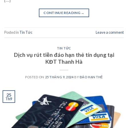
CONTINUE READING
→
Posted in
Tin Tức
Leave a comment
TIN TỨC
Dịch vụ rút tiền đáo hạn thẻ tín dụng tại
KĐT Thanh Hà
POSTED ON
25 THÁNG 9, 2024
BY
ĐÁO HẠN THẺ
25
Th9