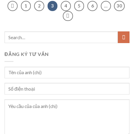
1
2
3
4
5
6
…
30
ĐĂNG KÝ TƯ VẤN