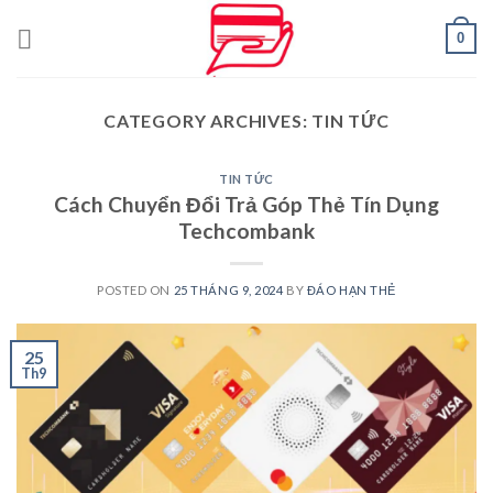
Skip
0
to
content
CATEGORY ARCHIVES:
TIN TỨC
TIN TỨC
Cách Chuyển Đổi Trả Góp Thẻ Tín Dụng
Techcombank
POSTED ON
25 THÁNG 9, 2024
BY
ĐÁO HẠN THẺ
25
Th9